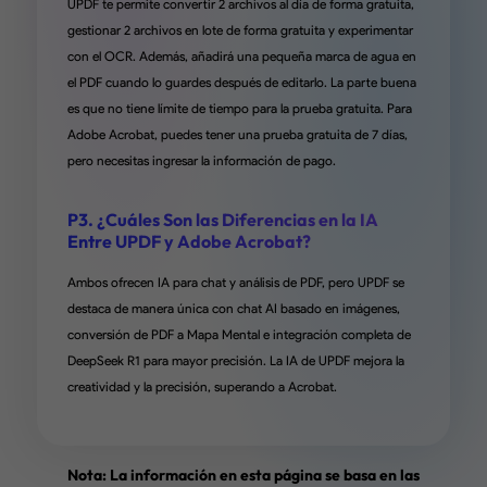
UPDF te permite convertir 2 archivos al día de forma gratuita,
gestionar 2 archivos en lote de forma gratuita y experimentar
con el OCR. Además, añadirá una pequeña marca de agua en
Cumple con el Trabajo - Cancelé mi
el PDF cuando lo guardes después de editarlo. La parte buena
es que no tiene límite de tiempo para la prueba gratuita. Para
Suscripción a Adobe
Adobe Acrobat, puedes tener una prueba gratuita de 7 días,
pero necesitas ingresar la información de pago.
Me encanta cuando puedo obtener una herramienta LTD que 
permite cancelar una suscripción. He estado usando Adobe Ac
durante años, y aunque son solo $20/mes, mis necesidades son
P3. ¿Cuáles Son las Diferencias en la IA
PDFs, organizarlos, tal vez de vez en cuando editarlos y luego fi
Entre UPDF y Adobe Acrobat?
relativamente básico. UPDF me permite hacer todo eso (y
Ambos ofrecen IA para chat y análisis de PDF, pero UPDF se
probablemente más). No estoy seguro sobre el complemento (
destaca de manera única con chat AI basado en imágenes,
forma parte del trato) para UPDF AI (tampoco estaba usando n
complemento de IA de Adobe), así que no estoy seguro de cóm
conversión de PDF a Mapa Mental e integración completa de
mejora la herramienta para cualquiera. Si tus necesidades de P
DeepSeek R1 para mayor precisión. La IA de UPDF mejora la
relativamente básicas, adquiere esto y cancela tu suscripción a
creatividad y la precisión, superando a Acrobat.
Adobe. Gran compra.
de Richard Kistnen en AppSumo
Nota: La información en esta página se basa en las