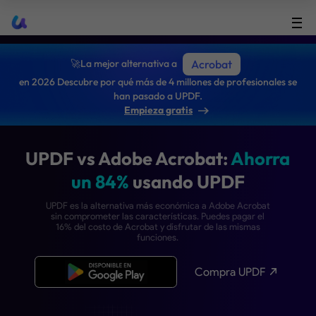
UPDF
🚀La mejor alternativa a
Acrobat
en 2026 Descubre por qué más de 4 millones de profesionales se
han pasado a UPDF.
Empieza gratis
UPDF vs Adobe Acrobat:
Ah
un 84%
usando UPDF
UPDF es la alternativa más económica a Adobe Ac
sin comprometer las características. Puedes pagar
16% del costo de Acrobat y disfrutar de las mism
funciones.