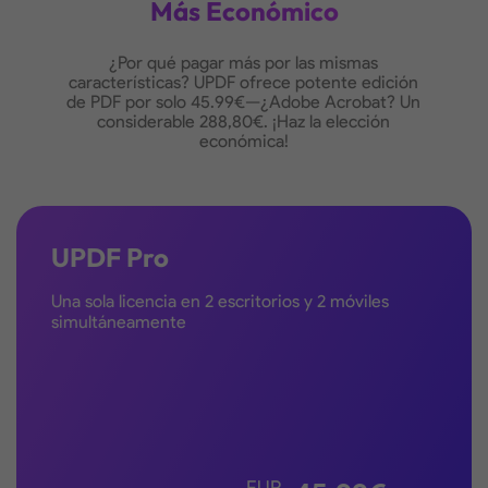
Más Económico
¿Por qué pagar más por las mismas
características? UPDF ofrece potente edición
de PDF por solo 45.99€—¿Adobe Acrobat? Un
considerable 288,80€. ¡Haz la elección
económica!
UPDF Pro
Una sola licencia en 2 escritorios y 2 móviles
simultáneamente
UPDF
Sistemas Compatibles
Windows, Mac, Android, iOS