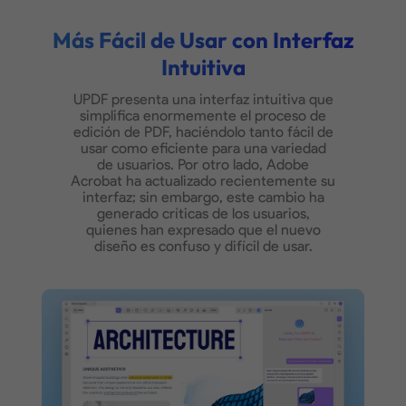
De PDF a BMP
Más Fácil de Usar con Interfaz
Chat con Imagen
Intuitiva
UPDF presenta una interfaz intuitiva que
De PDF a Mapa Mental
simplifica enormemente el proceso de
edición de PDF, haciéndolo tanto fácil de
usar como eficiente para una variedad
Descubre Más Sobre la Mejor Alternativa a
de usuarios.
Por otro lado, Adobe
Acrobat ha actualizado recientemente su
interfaz; sin embargo, este cambio ha
generado críticas de los usuarios,
quienes han expresado que el nuevo
diseño es confuso y difícil de usar.