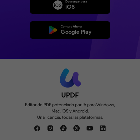
fácil, y lo uso a diario. Si necesitas una herramienta de PDF conf
Descargar para
iOS
hazte un favor y prueba UPDF. ¡No te decepcionará!
de Cynthia S. en Capterra
Compra Ahora
Google Play
UPDF
Editor de PDF potenciado por IA para Windows,
Mac, iOS y Android.
Una licencia, todas las plataformas.