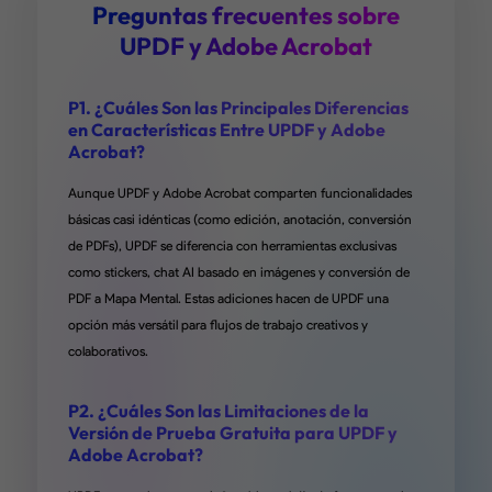
Amigables para el Usuario
Preguntas frecuentes sobre
UPDF y Adobe Acrobat
He estado usando UPDF durante un año, y no puedo hablar lo
suficientemente bien de esta aplicación. ¡Es un editor de PDF
P1. ¿Cuáles Son las Principales Diferencias
poderoso que combina funciones amigables con capacidades
en Características Entre UPDF y Adobe
avanzadas! La interfaz es limpia e intuitiva, lo que hace que sea f
Acrobat?
navegar por todas las herramientas. Me encanta cómo puedo e
texto sin esfuerzo, anotar e incluso agregar imágenes a mis PDF
Aunque UPDF y Adobe Acrobat comparten funcionalidades
¡Las funciones de IA son un cambio de juego! Resumir document
básicas casi idénticas (como edición, anotación, conversión
traducir textos nunca ha sido tan fácil. Uno de mis aspectos fav
de PDFs), UPDF se diferencia con herramientas exclusivas
es la gestión de archivos sin problemas. Puedo guardar y compar
como stickers, chat AI basado en imágenes y conversión de
mis documentos fácilmente entre varias plataformas sin ningún
PDF a Mapa Mental. Estas adiciones hacen de UPDF una
problema. La velocidad y eficiencia son impresionantes, hacien
opción más versátil para flujos de trabajo creativos y
flujo de trabajo mucho más fluido. Ya sea que seas un estudiant
colaborativos.
profesional o alguien que trabaja regularmente con PDFs, UPDF
una herramienta esencial. ¡Muy recomendable!
P2. ¿Cuáles Son las Limitaciones de la
Versión de Prueba Gratuita para UPDF y
de Candycrowner en App Store
Adobe Acrobat?