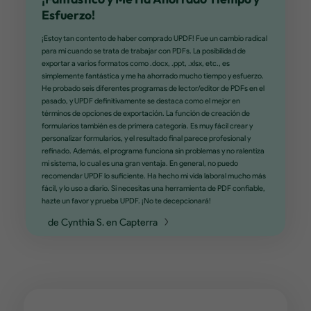
Gran Alternativa a Adobe
Gran alternativa a Adobe. ¿Estás cansado de que Adobe te saqu
dinero? Esta es una gran alternativa. Hace casi todo lo que Ado
puede y te ahorrará dinero. Para el desarrollador, un pequeño
detalle... al desplazarse por un documento de varias páginas, 
llega al final de la página, espera y luego salta a la siguiente pági
sería genial mostrar un desplazamiento continuo a la siguiente 
con un espacio entre ellas en lugar de un salto repentino a la si
página. Esto haría que la experiencia del usuario fuera mucho 
fluida.
de Joe Rak en Trustpilot
Editor de PDF Potente con Funciones