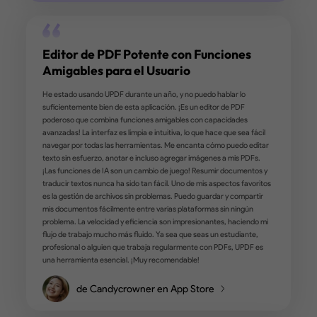
La App y el Soporte son Geniales
Me encanta este nuevo software. Era un fanático incondicional
AdobeProX. Realmente no quería cambiar de herramienta pero
tuve elección. Inicialmente fui escéptico, ¡pero esta aplicación 
increíble! El soporte es igualmente impresionante. Uso esta
herramienta todo el tiempo, de hecho, probablemente más que
viejo Adobe X. También me encanta que puedo usar esta herra
localmente y no estoy obligado a usarla en la nube. Y honestam
me gusta el uso del código de colores que tienen en su panel, lo
hace que sea fácil ir directamente a la herramienta que quiero s
tener que buscar. También parece que mantienen el producto
actualizado, lo cual es algo que más me gusta. La actualización
también es fácil.
de Gloria.O en G2