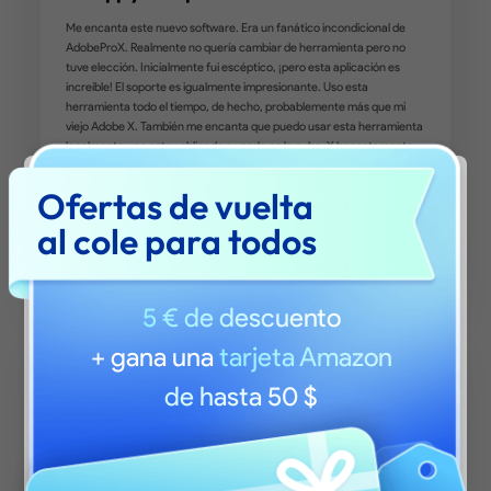
Ofertas de vuelta
al cole para todos
5 € de descuento
¿Está visitando UPDF.com en su idioma
regional? Visite su sitio regional para ver los
+ gana una
tarjeta Amazon
precios, las promociones y los eventos más
de hasta 50 $
relevantes.
Are you visiting updf.com from outside this
region? Visit your regional site for more