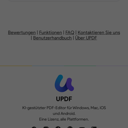
PDF-Seiten hinzufügen, löschen, neu
1GB, max. 10MB pro
10GB,
anordnen, drehen, extrahieren, teilen,
Datei
pr
ersetzen oder
beschneiden.
Bewertungen
|
Funktionen
|
FAQ
|
Kontaktieren Sie uns
|
Benutzerhandbuch
|
Über UPDF
Test-Wasserzeichen
Formulare erstellen, ausfüllen und
hinzugefügt
unterschreiben.
Vergleichen Sie zwei Versionen eines
Konvertieren Sie 2
PDFs, um alle Unterschiede zu
Dateien/Tag
überprüfen.
UPDF
KI-gestützter PDF-Editor für Windows, Mac, iOS
und Android.
Eine Lizenz, alle Plattformen.
Kostenlos