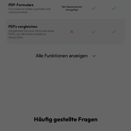
PDF-Formulare
PDFs vergleichen
Alle Funktionen anzeigen
Zusammenfassen, übersetzen und
chatten Sie mit PDF mit generativer AI
auf dem Desktop, in der mobilen App
oder im Web.
Erfahren Sie mehr
Synchronisieren Sie Dateien auf
verschiedenen Geräten.
Häufig gestellte Fragen
Bearbeiten Sie Text, Bilder, Links und
mehr in PDF.