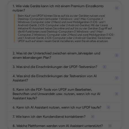
1. Wie viele Geräte kann ich mit einem Premium-Einzelkonto
nutzen?
Konvertieren Sie PDF in Office-Formate,
Bilder, Text, HTML und mehr.
Wandeln Sie gescannte Dokumente in
durchsuchbare und bearbeitbare PDFs
2. Was ist der Unterschied zwischen einem Jahresplan und
um.
einem lebenslangen Plan?
3. Was sind die Einschränkungen der UPDF-Testversion?
4. Was sind die Einschränkungen der Testversion von AI
Fügen Sie Hervorhebungen, Formen,
Aufkleber, Stempel und Notizen in PDFs
Assistant?
ein.
5. Kann ich die PDF-Tools von UPDF zum Bearbeiten,
Beschriften und Umwandeln usw. nutzen, wenn ich nur AI
Assistant kaufe?
Analysieren Sie 5
Dateien
Schützen Sie PDFs mit Passwörtern,
6. Kann ich AI Assistant nutzen, wenn ich nur UPDF kaufe?
Stellen Sie 100
Wasserzeichen oder schwärzen Sie
Fragen
sensible Informationen.
7. Wie kann ich den Kundendienst kontaktieren?
8. Welche Plattformen werden vom AI Assistant unterstützt?