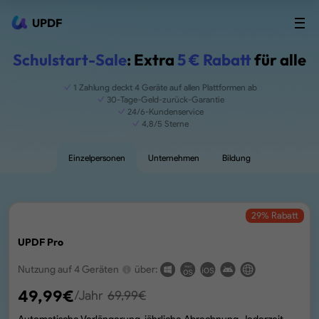
UPDF
Schulstart-Sale
: Extra
5 € Rabatt
für alle
1 Zahlung deckt 4 Geräte auf allen Plattformen ab
30-Tage-Geld-zurück-Garantie
24/6-Kundenservice
4,8/5 Sterne
Einzelpersonen
Unternehmen
Bildung
29
% Rabatt
UPDF Pro
Nutzung auf 4 Geräten
über:
49,99
€
/Jahr
69,99
€