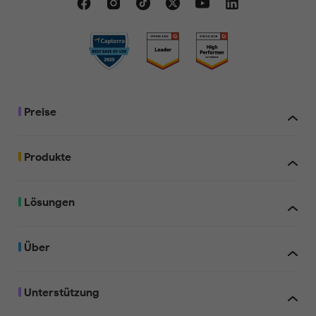
Test-Wasserzeichen
hinzugefügt
Preise
Test-Wasserzeichen
hinzugefügt
Produkte
Lösungen
Beim Kauf von UPDF können Sie es auf bis zu vier Geräten nutzen: zw
Test-Wasserzeichen
Desktop-Computern (entweder 1 Windows- und 1 Mac-Computer, 2
hinzugefügt
Windows-Computer oder 2 Macs) und zwei Mobilgeräten (1 iOS- und
Android-Gerät, 2 iOS-Computer oder 2 Android-Geräte). Mit der Li
inklusive KI-Assistent haben Sie online und auf bis zu vier Geräten Zug
Über
die KI-Funktionen: zwei Desktop-Computern (1 Windows- und 1 Mac
Computer, 2 Windows-Computer oder 2 Macs) und zwei Mobilgeräte
und 1 Android-Gerät, 2 iOS-Computer oder 2 Android-Geräte). Sie 
UPDF auch auf einem neuen Gerät installieren, wenn Sie ein altes erse
Unterstützung
Test-Wasserzeichen
hinzugefügt