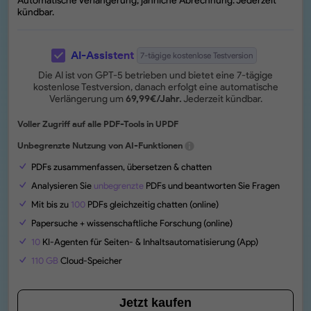
Automatische Verlängerung, jährliche Abrechnung. Jederzeit
kündbar.
AI-Assistent
7-tägige kostenlose Testversion
Die AI ist von GPT-5 betrieben und bietet eine 7-tägige
kostenlose Testversion, danach erfolgt eine automatische
Verlängerung um
69,99
€
/Jahr.
Jederzeit kündbar.
Voller Zugriff auf alle PDF-Tools in UPDF
Unbegrenzte Nutzung von AI-Funktionen
PDFs zusammenfassen, übersetzen & chatten
Analysieren Sie
unbegrenzte
PDFs und beantworten Sie Fragen
Mit bis zu
100
PDFs gleichzeitig chatten (online)
Papersuche + wissenschaftliche Forschung (online)
10
KI-Agenten für Seiten- & Inhaltsautomatisierung (App)
110 GB
Cloud-Speicher
Jetzt kaufen