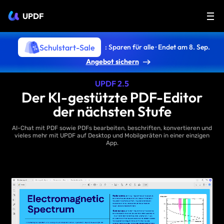
UPDF
Schulstart-Sale
: Sparen für alle · Endet am 8. Sep.
Angebot sichern
UPDF 2.5
Der KI-gestützte PDF-Editor
der nächsten Stufe
AI-Chat mit PDF sowie PDFs bearbeiten, beschriften, konvertieren und
vieles mehr mit UPDF auf Desktop und Mobilgeräten in einer einzigen
App.