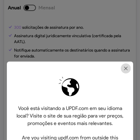
Anual
Mensal
300
solicitações de assinatura por ano.
Assinatura digital juridicamente vinculativa (certificada pela
AATL).
Notifique automaticamente os destinatários quando a assinatura
for enviada.
Assinatura de vários arquivos e envio em lote.
Suporte à assinatura em dispositivos móveis.
Salve e gerencie assinaturas digitais para uso a longo prazo.
Fornecer trilha de auditoria e certificação.
20 GB
de armazenamento em nuvem
Você está visitando a UPDF.com em seu idioma
local? Visite o site de sua região para ver preços,
Verifique e Compre
promoções e eventos mais relevantes.
Teste Grátis
Are you visiting updf.com from outside this