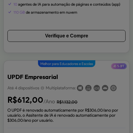
10
agentes de IA para automação de páginas e conteúdos (app)
110 GB
de armazenamento em nuvem
Verifique e Compre
Melhor para Educadores e Escolas
45 % OFF
UPDF Empresarial
Até 4 dispositivos
Multiplataforma:
R$
612,00
/Ano
R$
1.132,00
O UPDF é renovado automaticamente por R$
306,00
/ano por
usuário, o Assitente de IA é renovado automaticamente por
$
306,00
/ano por usuário.