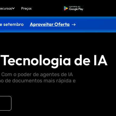
ecursos
Preços
Baixar Grátis
de setembro
Aproveitar Oferta
 Tecnologia de IA
. Com o poder de agentes de IA
tão de documentos mais rápida e