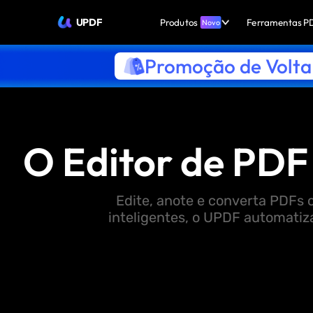
UPDF
Produtos
Ferramentas P
Novo
Promoção de Volta 
O Editor de PDF 
Edite, anote e converta PDFs 
inteligentes, o UPDF automatiz