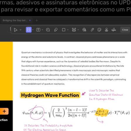
formas, adesivos e assinaturas eletrônicas no UPD
 para revisar e exportar comentários como um P
1
3
4
5
2