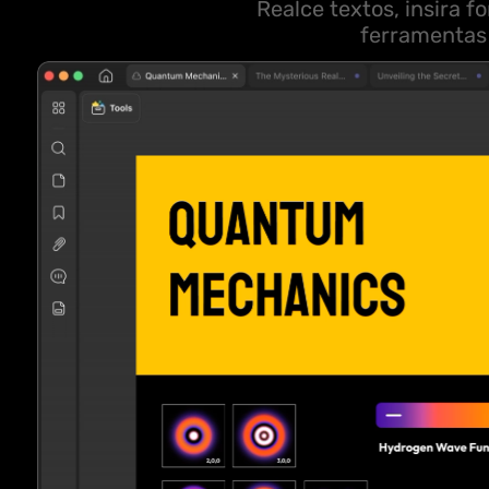
Realce textos, insira 
ferramentas