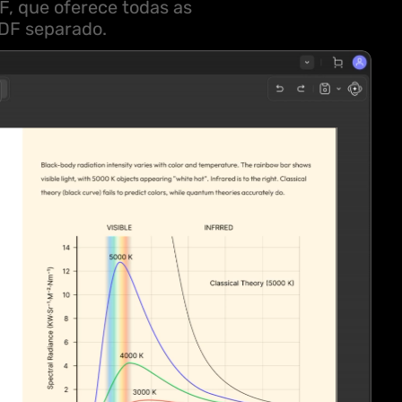
F, que oferece todas as
DF separado.