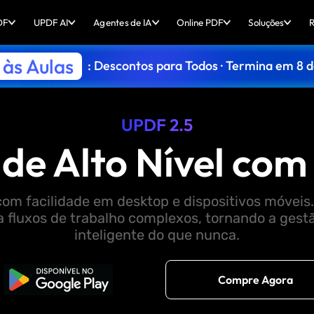
DF
UPDF AI
Agentes de IA
Online PDF
Soluções
R
às Aulas
: Descontos para Todos · Termina em 8 
UPDF 2.5
de Alto Nível com
com facilidade em desktop e dispositivos móveis
a fluxos de trabalho complexos, tornando a ges
inteligente do que nunca.
Baixar Grátis
Compre Agora