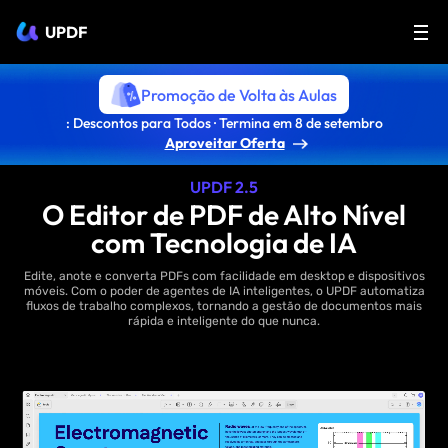
UPDF
Promoção de Volta às Aulas
: Descontos para Todos · Termina em 8 de setembro
Aproveitar Oferta
UPDF 2.5
O Editor de PDF de Alto Nível
com Tecnologia de IA
Edite, anote e converta PDFs com facilidade em desktop e dispositivos
móveis. Com o poder de agentes de IA inteligentes, o UPDF automatiza
fluxos de trabalho complexos, tornando a gestão de documentos mais
rápida e inteligente do que nunca.