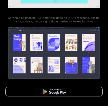
Gerencie páginas de PDF com facilidade no UPDF: reordene, exclua,
insira, extraia, divida e gire documentos de forma intuitiva.
Baixar Grátis