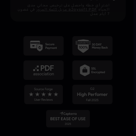
اشترِ أي خطة واحصل على ترخيص مجاني مدى
الحياة
aJoysoft PDF مزيل كلمة المرور
في غضون
7 أيام عمل