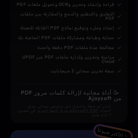
قراءة وإنشاء وتحرير وOCR وتحويل ملفات PDF
التعليق والتنظيم والدمج والمقارنة بين ملفات
PDF
إنشاء وملء وتوقيع نماذج PDF القابلة للتعبئة
حماية وطباعة ومشاركة ملفات PDF الخاصة بك
معالجة عدة ملفات PDF دفعة واحدة
مزامنة وتخزين وإدارة ملفات PDF عبر UPDF
Cloud
سعة تخزين سحابي 2 جيجابايت
🥳
أداة مجانية لإزالة كلمات مرور PDF
من Ajoysoft
اشترِ أي خطة واحصل على ترخيص مجاني مدى
الحياة
aJoysoft PDF مزيل كلمة المرور
في غضون
7 أيام عمل
✨ الأكثر شيوعاً