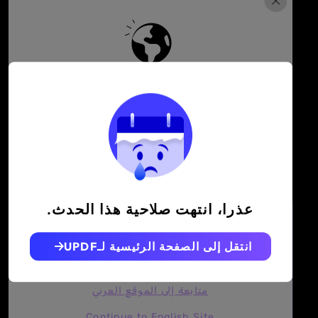
عمل أذكى، دراسة أفضل، و
كفاءة يومية أعلى
تنزيل مجاني
هل تزور updf.com/ar من خارج هذه
المنطقة؟ تفضل بزيارة موقعك الإقليمي
لمعرفة المزيد من الأسعار والعروض
احصل على خصم 50٪
الترويجية والفعاليات ذات الصلة.
عذرا، انتهت صلاحية هذا الحدث.
Are you visiting updf.com from outside
this region? Visit your regional site for
more relevant pricing, promotions, and
انتقل إلى الصفحة الرئيسية لـUPDF
events.
متابعة إلى الموقع العربي
Continue to English Site