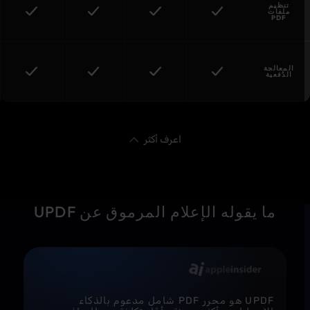
اعرف أكثر
Pro: ‏29.99
دولارًا
أمريكيًا/
ما يقوله الإعلام المرموق عن UPDF
سنوياً أو
‏49.99
PDF
دولارًا
Pro:
Standard:
Editor:
أمريكيًا/
‏239.99
‏129.99
‏180 دولارًا/
مدى الحياة
دولارًا/
دولارًا/
سنوياً
AI: ‏29
سنوياً
سنوياً
Classic:
دولارًا/ربع
Studio:
Editor +:
‏270
سنة أو ‏69
‏299.88
‏159.99
دولارًا/3
دولارًا/
دولارًا/
دولارًا/
سنوات
سنوياً
سنوياً (AI)
سنوياً (AI)
الحزمة:
ابتداءً من
UPDF هو محرر PDF شامل مدعوم بالذكاء
‏98.99