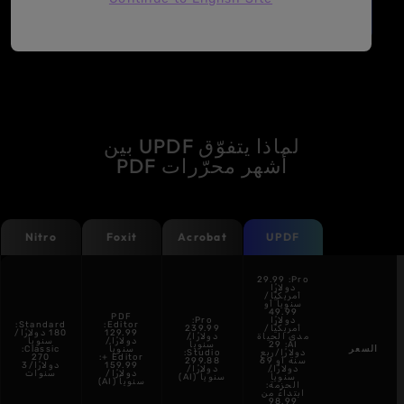
لماذا يتفوّق UPDF بين
أشهر محرّرات PDF
Nitro
Foxit
Acrobat
UPDF