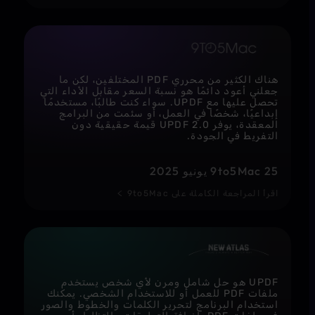
هناك الكثير من محرري PDF المختلفين، لكن ما
جعلني أعود دائمًا هو نسبة السعر مقابل الأداء التي
تحصل عليها مع UPDF. سواء كنت طالبًا، مستخدمًا
إبداعيًا، شخصًا في العمل، أو سئمت من البرامج
المعقدة، يوفر UPDF 2.0 قيمة حقيقية دون
التفريط في الجودة.
9to5Mac 25 يونيو 2025
اقرأ المراجعة الكاملة على 9to5Mac
UPDF هو حل شامل ومرن لأي شخص يستخدم
ملفات PDF للعمل أو للاستخدام الشخصي. يمكنك
استخدام البرنامج لتحرير الكلمات والخطوط والصور