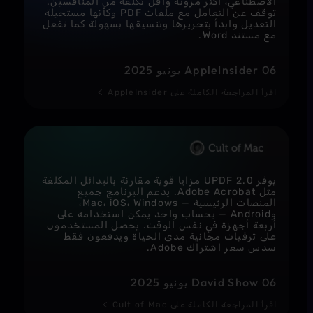
الاصطناعي، أكثر مرونة وأقل تكلفة من المنافسين.
دولارًا/
توقف عن التعامل مع ملفات PDF وكأنها مستحيلة
سنوياً
التعديل وابدأ بتحريرها وتنسيقها بسهولة كما تفعل
مع مستند Word.
Pro:
AppleInsider 06 يونيو 2025
‏Windows،
Editor:
Mac،
‏Windows،
‏Windows،
Android،
‏Windows،
Mac، الويب
Mac، iOS
+:
Mac، iOS،
iOS
اقرأ المراجعة الكاملة على AppleInsider
(Classic:
AI:
Android،
‏Windows،
‏Windows
‏Windows،
الويب
Mac، iOS،
فقط)
Android،
Mac،
Android،
الويب
iOS، الويب
يوفر UPDF 2.0 مزايا قوية مقارنة بالبدائل المكلفة
‏4 (Pro) / ‏6
مثل Adobe Acrobat. يدعم البرنامج جميع
2
1
2
(AI)
المنصات الرئيسية — Mac، iOS، Windows،
وAndroid — بحساب واحد يمكن استخدامه على
أربعة أجهزة في نفس الوقت. يحصل المستخدمون
على ترقيات مجانية مدى الحياة ويدفعون فقط
سدس سعر اشتراك Adobe.
غير
محدودة
David Show 06 يونيو 2025
اقرأ المراجعة الكاملة على Cult of Mac