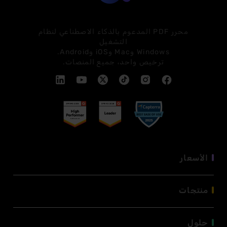
UPDF
محرر PDF المدعوم بالذكاء الاصطناعي لنظام
التشغيل
Windows وMac وiOS وAndroid.
ترخيص واحد، جميع المنصات.
الأسعار
منتجات
حلول