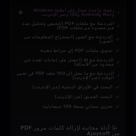
رخصة واحدة تعمل على أنظمة Windows
وMac وAndroid وiOS وعبر الإنترنت.
الدردشة مع ملفات PDF (تلخيص وتحليل عدد
غير محدود من ملفات PDF)
الدردشة مع الصور (استخراج المعلومات من
الصور)
تحويل ملفات PDF إلى خرائط ذهنية
الدردشة مع AI (احصل على إجابات لعدد غير
محدود من الأسئلة)
الدردشة مع ما يصل إلى 100 ملف PDF في نفس
الوقت (عبر الإنترنت)
البحث في الأوراق البحثية (عبر الإنترنت)
البحث العميق (عبر الإنترنت)
تخزين سحابي بسعة 100 جيجابايت
🥳
أداة مجانية لإزالة كلمات مرور PDF
من Ajoysoft