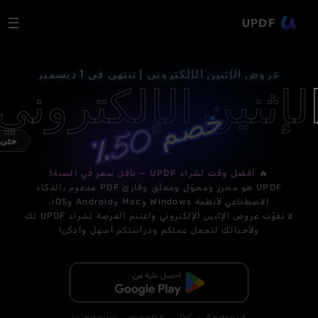
UPDF
عروض الإثنين الإلكتروني | تنتهي في 1 ديسمبر
لإثنين الإلكتروني
خ
٪
0
ص
م
5
حتى
🔥
أفضل وقت لشراء UPDF — بأقل سعر في السنة!
UPDF هو محرر ومحوّل ومعلّق وقارئ PDF مدعوم بالذكاء
الاصطناعي لأنظمة Windows وMac وAndroid وiOS.
لا تفوّت عروض الإثنين الإلكتروني واغتنم الفرصة لشراء UPDF لك
ولأحبائك لتجعل عملكم ودراستكم أسهل وأذكى!
تنزيل مجاني