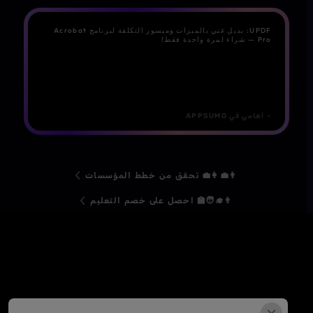
UPDF: بديل غني بالميزات وميسور التكلفة لبرنامج Acrobat
Pro — شراء لمرة واحدة فقط!
- أهامي في APPSUMO
👨‍💼👩‍💼 تحقق من خطط المؤسسات
👨‍🎓🧑‍🏫 احصل على خصم التعليم
UPDF — مفتاحك نحو