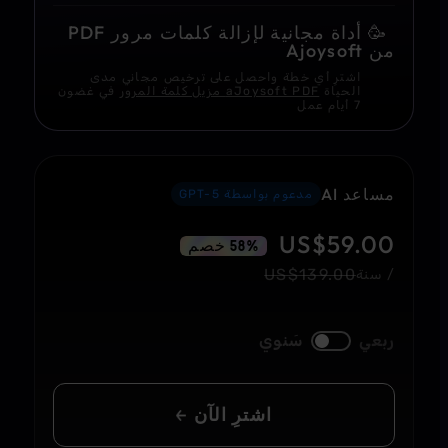
🥳
أداة مجانية لإزالة كلمات مرور PDF
من Ajoysoft
اشترِ أي خطة واحصل على ترخيص مجاني مدى
الحياة
aJoysoft PDF مزيل كلمة المرور
في غضون
7 أيام عمل
مساعد AI
مدعوم بواسطة GPT-5
US$
59.00
58% خصم
US$
139.00
/ سنة
ربعي
سَنوي
اشترِ الآن