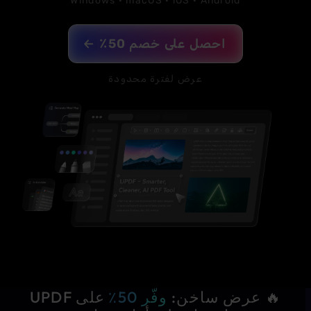
Windows · macOS · iOS · Android
احصل على خصم 50٪
عرض لفترة محدودة
🔥 عرض ساخن:
وفّر 50٪
على UPDF