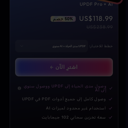
UPDF Pro + AI
US$
118.99
50% خصم
US$
238.99
خطط للاختيار:
اشترِ الآن
وصول مدى الحياة إلى UPDF ووصول سنوي
إلى AI
وصول كامل إلى جميع أدوات PDF في UPDF
استخدام غير محدود لميزات AI
سعة تخزين سحابي 102 جيجابايت