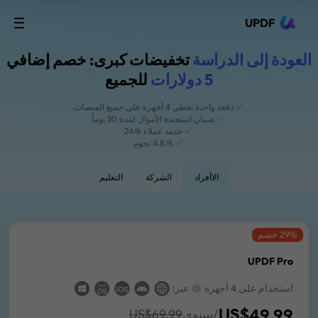
UPDF
العودة إلى الدراسة
تخفيضات كبرى: خصم إضافي
5 دولارات
للجميع
دفعة واحدة تغطي 4 أجهزة على جميع المنصات
ضمان استعتدة الأموال لمدة 30 يوماً
خدمه عملاء 24/6
4.8/5 نجوم
الاأفراد
الشركة
التعليم
% خصم
29
UPDF Pro
استخدام على 4 أجهزة
عبر:
US$
49.99
/سنوي
69.99
US$