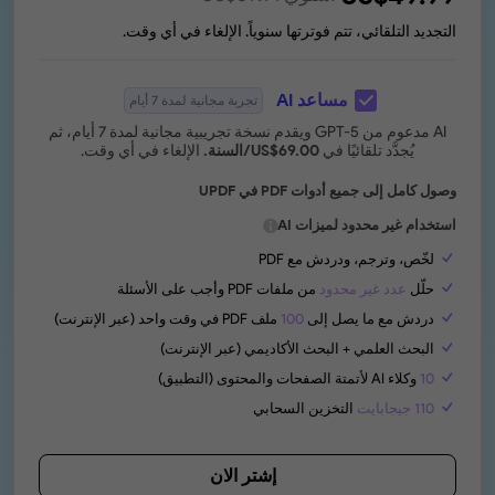
التجديد التلقائي، تتم فوترتها سنوياً. الإلغاء في أي وقت.
مساعد AI
تجربة مجانية لمدة 7 أيام
AI مدعوم من GPT-5 ويقدم نسخة تجريبية مجانية لمدة 7 أيام، ثم
يُجدَّد تلقائيًا في
69.00
US$
/السنة.
الإلغاء في أي وقت.
وصول كامل إلى جميع أدوات PDF في UPDF
استخدام غير محدود لميزات AI
لخّص، وترجم، ودردش مع PDF
حلّل
عدد غير محدود
من ملفات PDF وأجب على الأسئلة
دردش مع ما يصل إلى
100
ملف PDF في وقت واحد (عبر الإنترنت)
البحث العلمي + البحث الأكاديمي (عبر الإنترنت)
10
وكلاء AI لأتمتة الصفحات والمحتوى (التطبيق)
110 جيجابايت
التخزين السحابي
إشتر الان