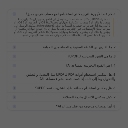
ص، الصور، الروابط، و
ات PDF.
1. كم عدد الأجهزة التي يمكنني استخدامها مع حساب فردي مميز؟
تحويل PDF إلى تنسيقات Office، صور،
2. ما الفارق بين الخطة السنوية و الخطة مدى الحياة؟
3. ما هي القيود التجريبية لـ UPDF؟
4. ا هي القيود التجريبية لمساعد AI؟
ندات الممسوحة ضوئيًا إلى
5. هل يمكنني استخدام أدوات PDF لـ UPDF مثل التعديل والتعليق
والتحويل وما إلى ذلك، إذا قمت فقط بشراء مساعد AI؟
6. هل يمكنني استخدام مساعد AI إذا اشتريت فقط UPDF؟
ط الضوء، الأشكال،
الطوابع، الملاحظات على
7. كيف يمكنني الاتصال بخدمة العملاء؟
8. أي المنصات مدعومة من قبل مساعد AI؟
تحليل 5 ملفات
رموز غير
إسأل 100 سؤال
محدود
حماية ملفات PDF بكلمة مرور، علامات
جب