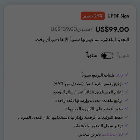
% خصم
UPDF Sign
29
US$
99.00
/سنوي
139.00
US$
التجديد التلقائي، تتم فوترتها سنوياً. الإلغاء في أي وقت.
شهرياً
سنوياً
300
طلبات التوقيع سنوياً
توقيع رقمي ملزم قانونًا (مصدق من AATL).
إعلام المستلمين تلقائياً عند إرسال التوقيع.
توقيع ملفات متعددة وإرسالها دفعة واحدة.
دعم التوقيع على الأجهزة المحمولة.
حفظ التوقيعات الرقمية وإدارتها لاستخدامها على المدى الطويل.
توفير سجل التدقيق والاعتماد.
20 جيجابايت
تخزين سحابي