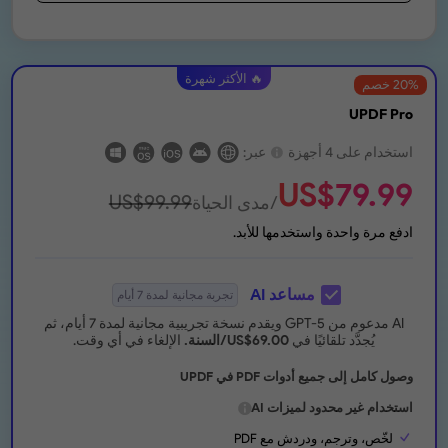
🔥 الأكثر شهرة
% خصم
20
UPDF Pro
استخدام على 4 أجهزة
عبر:
US$
79.99
US$
99.99
/مدى الحياة
ادفع مرة واحدة واستخدمها للأبد.
مساعد AI
تجربة مجانية لمدة 7 أيام
AI مدعوم من GPT-5 ويقدم نسخة تجريبية مجانية لمدة 7 أيام، ثم
يُجدَّد تلقائيًا في
69.00
US$
/السنة.
الإلغاء في أي وقت.
وصول كامل إلى جميع أدوات PDF في UPDF
استخدام غير محدود لميزات AI
لخّص، وترجم، ودردش مع PDF