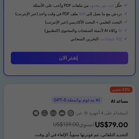
حلّل
عدد غير محدود
من ملفات PDF وأجب على الأسئلة
دردش مع ما يصل إلى
100
ملف PDF في وقت واحد (عبر الإنترنت)
البحث العلمي + البحث الأكاديمي (عبر الإنترنت)
10
وكلاء AI لأتمتة الصفحات والمحتوى (التطبيق)
102 جيجابايت
التخزين السحابي
إشتر الان
% خصم
43
AI مدعوم بواسطة GPT-5
مساعد AI
استخدام على 4 أجهزة
عبر:
US$
79.00
/سنوي
139.00
US$
التجديد التلقائي، تتم فوترتها سنوياً. الإلغاء في أي وقت.