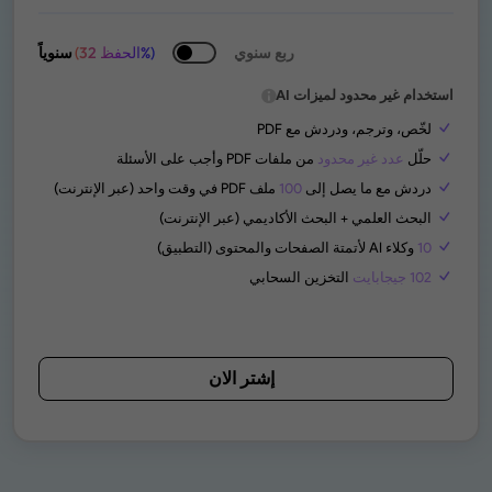
ربع سنوي
(الحفظ 32%)
سنوياً
استخدام غير محدود لميزات AI
لخّص، وترجم، ودردش مع PDF
حلّل
عدد غير محدود
من ملفات PDF وأجب على الأسئلة
دردش مع ما يصل إلى
100
ملف PDF في وقت واحد (عبر الإنترنت)
البحث العلمي + البحث الأكاديمي (عبر الإنترنت)
10
وكلاء AI لأتمتة الصفحات والمحتوى (التطبيق)
102 جيجابايت
التخزين السحابي
إشتر الان