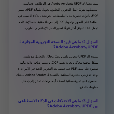
ات السلسة. يمكنني بسهولة حفظ ومشاركة مستنداتي
بينما يتشارك UPDF وAdobe Acrobat في الوظائف الأساسية
المتشابهة تقريبًا (مثل التحرير، التعليق، تحويل ملفات PDF)، يتميز
صات مختلفة دون أي عناء. السرعة والكفاءة مذهلة، مما
UPDF بأدوات حصرية مثل الملصقات، الدردشة بالذكاء الاصطناعي
ير عملي أكثر سلاسة. سواء كنت طالبًا، محترفًا، أو
القائمة على الصور، وتحويل PDF إلى خريطة ذهنية. هذه الإضافات
مجرد شخص يعمل مع ملفات PDF بانتظام، UPDF هو أداة
تجعل UPDF خيارًا أكثر تنوعًا لسير العمل الإبداعي والتعاوني.
. أوصي به بشدة!!"
السؤال 2: ما هي قيود النسخة التجريبية المجانية لـ
من Candycrowner App Store
UPDF وAdobe Acrobat؟
يسمح لك UPDF بتحويل ملفين يوميًا مجانًا، والتعامل مع ملفين
بشكل مجمع مجانًا، وتجربة تقنية OCR. وسيتم إضافة علامة مائية
صغيرة على ملف PDF عند حفظه بعد التحرير. الجيد في الأمر أنه لا
يوجد حد زمني للتجربة المجانية. بالنسبة لـ Adobe Acrobat، يمكنك
المهمة - ألغيت اشتراكي في Adobe
الحصول على تجربة مجانية لمدة 7 أيام، ولكنك تحتاج إلى إدخال
معلومات الدفع.
"أحب عندما أجد أداة LTD تسمح لي بإلغاء الاشتراكات. كنت
أستخدم Adobe Acrobat لسنوات، وعلى الرغم من أن تكلفته
السؤال 3: ما هي الاختلافات في الذكاء الاصطناعي
فقط 20 دولارًا شهريًا، إلا أن احتياجاتي كانت تتلخص في عرض
بين UPDF وAdobe Acrobat؟
ملفات PDF، تنظيمها، وأحيانًا تحريرها، ثم إضافة التوقيعات—