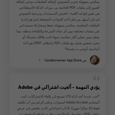
أداة محليًا ولست مقيدًا باستخدام السحابة. وبصراحة،
ترميز اللوني الذي قاموا به على لوحة التحكم، مما يجعل
هل الوصول إلى الأداة التي أريدها دون الحاجة إلى
 يبدو أيضًا أنهم يحافظون على تحديث المنتج، وهو شيء
به كثيرًا. التحديث سهل أيضًا."
من Gloria.O على G2
ار في متناول الجميع
"أجد أن UPDF بديل رائع لـ Adobe مع خيارات لكل من
ص مدى الحياة والاشتراك السنوي. هناك أيضًا ميزة ذكاء
ي اختيارية يمكنك شراؤها توفر دعمًا رائعًا وميزات
الوقت. بشكل عام، إنه استثمار يستحق العناء بسعر