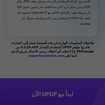
كلاهما يوفر الذكاء الاصطناعي للدردشة وتحليل ملفات PDF، ولكن
أشياء أساسية نسبيًا. uPDF يسمح لي بفعل كل ذلك (وربما
UPDF يتميز بشكل فريد بالدردشة القائمة على الصور، تحويل PDF
 لست متأكدًا بشأن الإضافة (التي ليست جزءًا من
إلى خريطة ذهنية، والتكامل الكامل مع DeepSeek R1 لتحقيق دقة
فائقة. ذكاء UPDF الاصطناعي يعزز الإبداع والدقة، متفوقًا على
الصفقة) لـ uPDF AI (لم أكن أستخدم أي إضافة ذكاء اصطناعي
Acrobat.
من Adobe أيضًا)، لذا لست متأكدًا من كيفية تحسين هذه الأداة
لأي شخص. إذا كانت احتياجاتك من ملفات PDF أساسية نسبيًا،
الأداة وألغِ اشتراك Adobe. شراء رائع."
ملاحظة: المعلومات الواردة في هذه الصفحة تستند إلى اختبارات
قام بها مؤلفو UPDF باستخدام الإصدار 4.0.24.4617 من
PDFescape. إذا لاحظت أي أخطاء، يرجى الاتصال بفريق الدعم
من ريتشارد كيستنن في AppSumo
لدينا على
support@superace.com
 ووفر لي الوقت والمتاعب
ابدأ مع UPDF الآن
"أنا سعيد جدًا لشرائي UPDF! لقد كان تغييرًا كبيرًا بالنسبة لي
عندما يتعلق الأمر بالعمل مع ملفات PDF. القدرة على التصدير