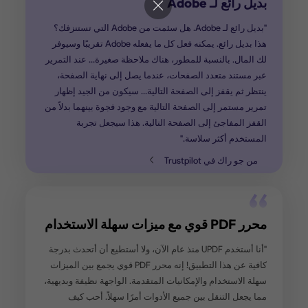
بيق والدعم رائع
حب هذا البرنامج الجديد. كنت من أشد المعجبين بـ
AdobeProX. لم أكن أرغب حقًا في تغيير الأدوات، ولكن لم يكن
ار. في البداية كنت متشككًا، ولكن هذا التطبيق رائع!
أيضًا رائع. أستخدم هذه الأداة طوال الوقت، في الواقع،
ربما أكثر من Adobe X القديم. أحب أيضًا أنني يمكنني استخدام