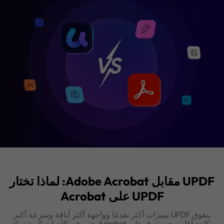
UPDF مقابل Adobe Acrobat: لماذا تختار
UPDF على Acrobat
يتفوق UPDF بميزات أكثر تقدمًا وواجهة أكثر أناقة وسرعة أكبر
وتكلفة أقل. وهو يتفوق على Acrobat حتى في الأدوات المشتركة،